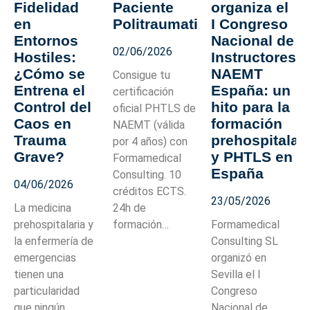
Fidelidad
Paciente
organiza el
en
Politraumatizado
I Congreso
Entornos
Nacional de
02/06/2026
Hostiles:
Instructores
¿Cómo se
NAEMT
Consigue tu
Entrena el
España: un
certificación
Control del
hito para la
oficial PHTLS de
Caos en
formación
NAEMT (válida
Trauma
prehospitalar
por 4 años) con
Grave?
y PHTLS en
Formamedical
España
Consulting. 10
04/06/2026
créditos ECTS.
23/05/2026
La medicina
24h de
prehospitalaria y
formación…
Formamedical
la enfermería de
Consulting SL
emergencias
organizó en
tienen una
Sevilla el I
particularidad
Congreso
que ningún
Nacional de