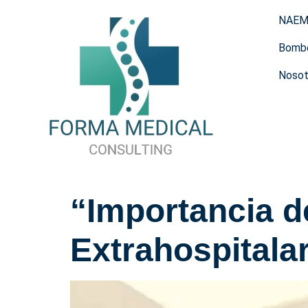
NAE
Bomb
Nosot
“Importancia d
Extrahospitala