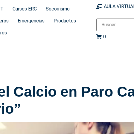
AULA VIRTUA
MT
Cursos ERC
Socorrismo
eros
Emergencias
Productos
ros
0
el Calcio en Paro C
rio”