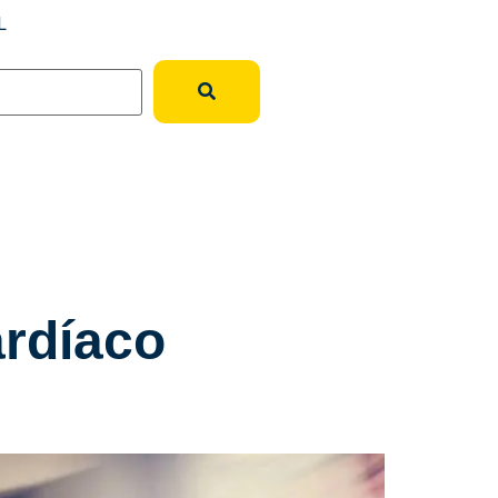
L
ardíaco