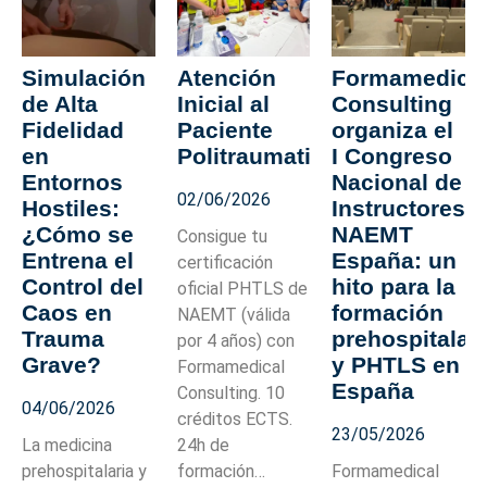
Simulación
Atención
Formamedica
de Alta
Inicial al
Consulting
Fidelidad
Paciente
organiza el
en
Politraumatizado
I Congreso
Entornos
Nacional de
02/06/2026
Hostiles:
Instructores
¿Cómo se
NAEMT
Consigue tu
Entrena el
España: un
certificación
Control del
hito para la
oficial PHTLS de
Caos en
formación
NAEMT (válida
Trauma
prehospitalar
por 4 años) con
Grave?
y PHTLS en
Formamedical
España
Consulting. 10
04/06/2026
créditos ECTS.
23/05/2026
La medicina
24h de
prehospitalaria y
formación…
Formamedical