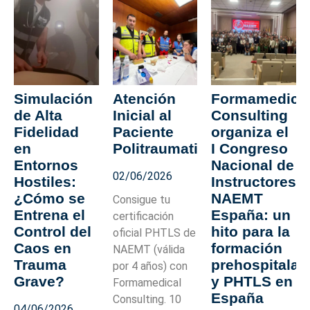
Simulación
Atención
Formamedica
de Alta
Inicial al
Consulting
Fidelidad
Paciente
organiza el
en
Politraumatizado
I Congreso
Entornos
Nacional de
02/06/2026
Hostiles:
Instructores
¿Cómo se
NAEMT
Consigue tu
Entrena el
España: un
certificación
Control del
hito para la
oficial PHTLS de
Caos en
formación
NAEMT (válida
Trauma
prehospitalar
por 4 años) con
Grave?
y PHTLS en
Formamedical
España
Consulting. 10
04/06/2026