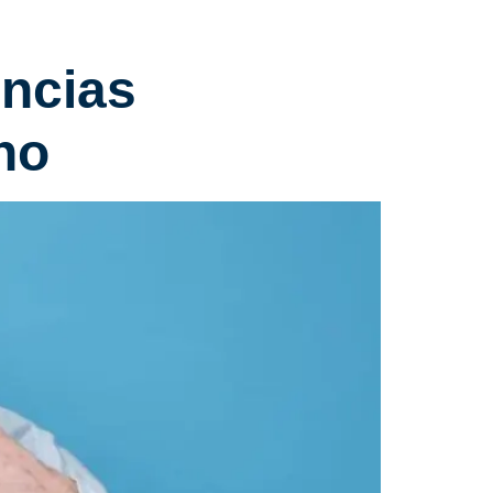
ncias
no