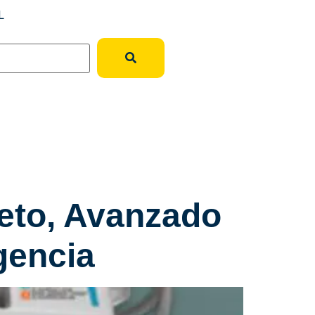
L
leto, Avanzado
gencia