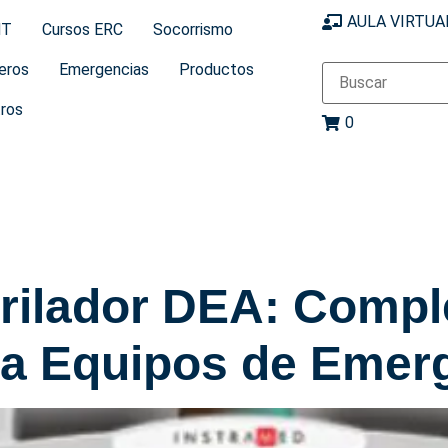
AULA VIRTUA
MT
Cursos ERC
Socorrismo
eros
Emergencias
Productos
ros
0
brilador DEA: Comp
ra Equipos de Emer