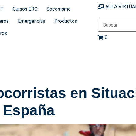
AULA VIRTUA
MT
Cursos ERC
Socorrismo
eros
Emergencias
Productos
ros
0
ocorristas en Situa
 España