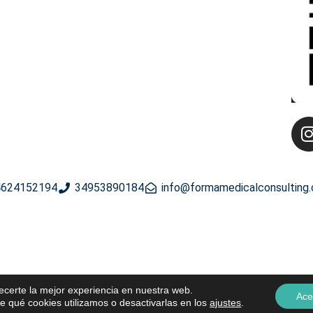
624152194
34953890184
info@formamedicalconsulting
recerte la mejor experiencia en nuestra web.
Ace
 qué cookies utilizamos o desactivarlas en los
ajustes
.