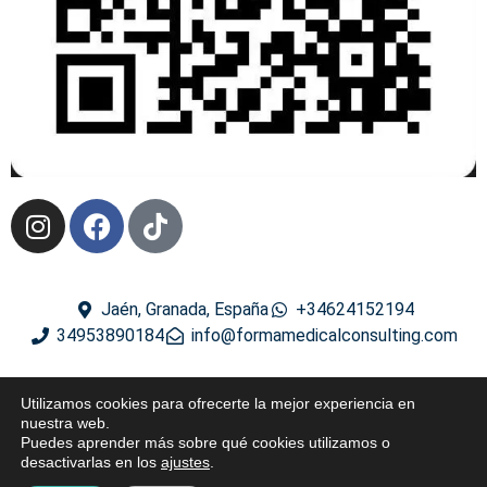
Jaén, Granada, España
+34624152194
34953890184
info@formamedicalconsulting.com
2024 ® Derechos reservados
Utilizamos cookies para ofrecerte la mejor experiencia en
nuestra web.
Diseñado por
PuroWebDesign
Puedes aprender más sobre qué cookies utilizamos o
desactivarlas en los
ajustes
.