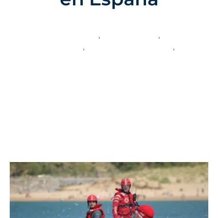
11 De Noviembre Del 2024
Categoría:
Centro NAEMT
,
cursos-externos
,
Formación en sanidad
,
FormaMedical Consulting
,
Socorrismo acuático