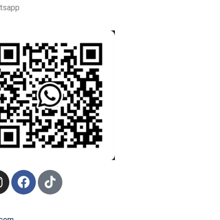
tsapp
.com