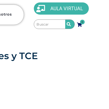
AULA VIRTUAL
sotros
0
es y TCE