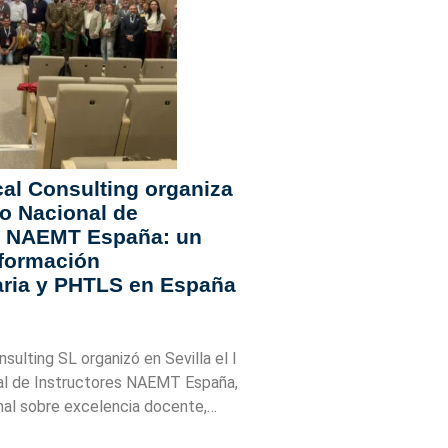
l Consulting organiza
so Nacional de
es NAEMT España: un
 formación
aria y PHTLS en España
ulting SL organizó en Sevilla el I
al de Instructores NAEMT España,
onal sobre excelencia docente,…