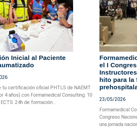
ón Inicial al Paciente
Formamedica
raumatizado
el I Congre
Instructor
026
hito para la
prehospital
 tu certificación oficial PHTLS de NAEMT
por 4 años) con Formamedical Consulting. 10
23/05/2026
 ECTS. 24h de formación…
Formamedical Cons
Congreso Nacion
una jornada naci