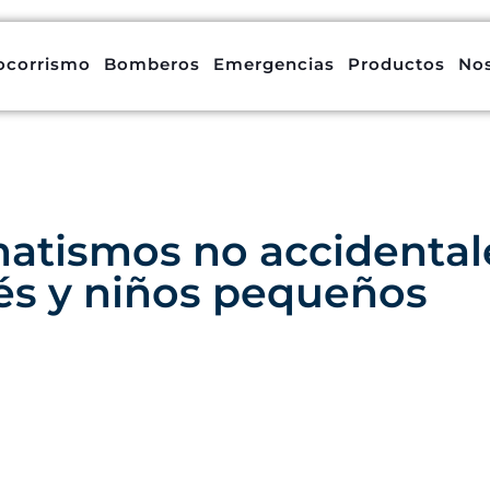
ocorrismo
Bomberos
Emergencias
Productos
No
atismos no accidental
és y niños pequeños
 Del 2025
Categoría:
Centro NAEMT