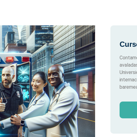
Curs
Contamo
avalada
Univers
interna
baremea