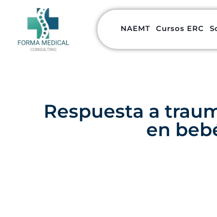
NAEMT
Cursos ERC
S
Respuesta a traum
en beb
27 De Julio