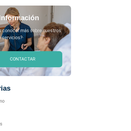
Información
s conocer más sobre nuestros
 servicios?
CONTACTAR
ias
mo
s