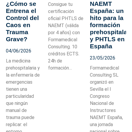
¿Cómo se
NAEMT
Consigue tu
Entrena el
España: un
certificación
Control del
hito para la
oficial PHTLS de
Caos en
formación
NAEMT (válida
Trauma
prehospitalar
por 4 años) con
Grave?
y PHTLS en
Formamedical
España
Consulting. 10
04/06/2026
créditos ECTS.
23/05/2026
La medicina
24h de
prehospitalaria y
formación…
Formamedical
la enfermería de
Consulting SL
emergencias
organizó en
tienen una
Sevilla el I
particularidad
Congreso
que ningún
Nacional de
manual de
Instructores
trauma puede
NAEMT España,
replicar: el
una jornada
entorno.…
nacional sobre