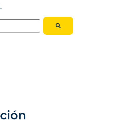
L
ción