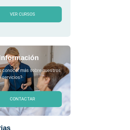
VER CURSOS
Información
s conocer más sobre nuestros
 servicios?
CONTACTAR
ias