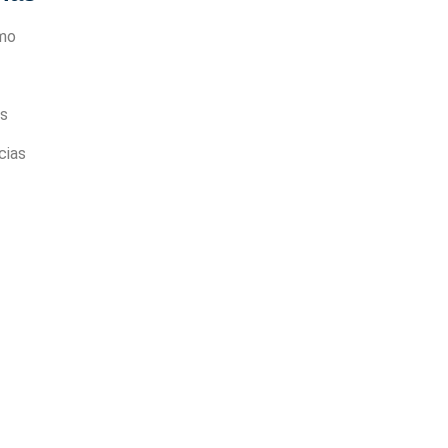
mo
s
cias