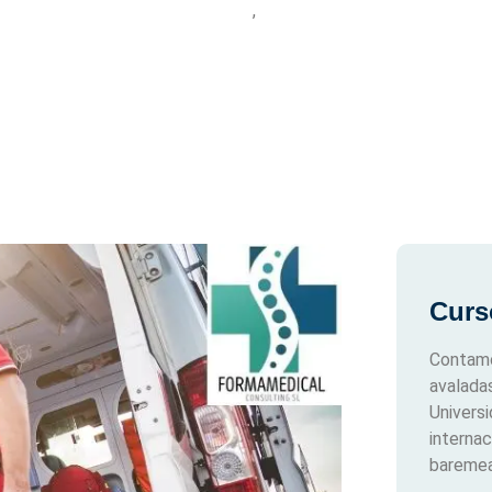
3
Categoría:
Centro NAEMT
,
Formación en sanidad
Curs
Contamo
avalada
Univers
interna
baremea