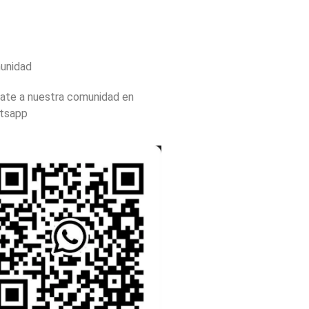
unidad
ate a nuestra comunidad en
tsapp