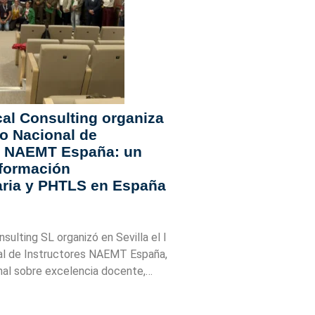
l Consulting organiza
so Nacional de
es NAEMT España: un
 formación
aria y PHTLS en España
ulting SL organizó en Sevilla el I
al de Instructores NAEMT España,
onal sobre excelencia docente,…