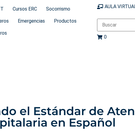
AULA VIRTUA
MT
Cursos ERC
Socorrismo
eros
Emergencias
Productos
ros
0
do el Estándar de Aten
pitalaria en Español