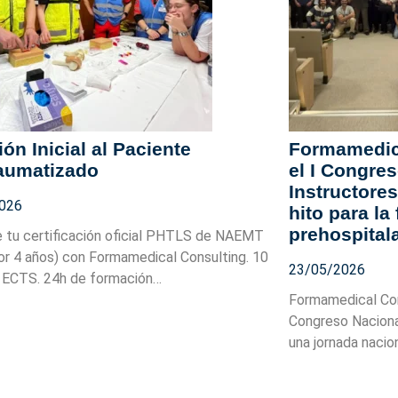
ón Inicial al Paciente
Formamedica
raumatizado
el I Congre
Instructor
026
hito para la
prehospital
 tu certificación oficial PHTLS de NAEMT
por 4 años) con Formamedical Consulting. 10
23/05/2026
 ECTS. 24h de formación…
Formamedical Cons
Congreso Nacion
una jornada naci