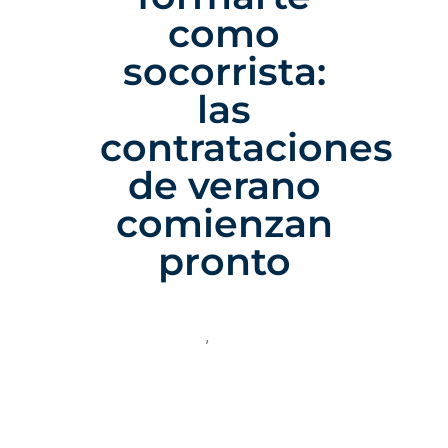
como
socorrista:
las
contrataciones
de verano
comienzan
pronto
13 De Marzo Del 2026
Categoría:
Socorrismo
,
Socorrismo acuático