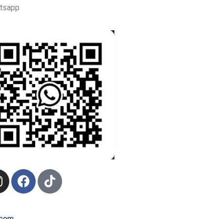
tsapp
.com