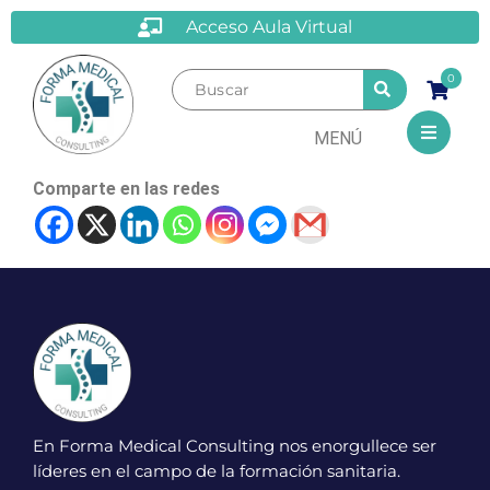
Acceso Aula Virtual
0
MENÚ
Comparte en las redes
En Forma Medical Consulting nos enorgullece ser
líderes en el campo de la formación sanitaria.