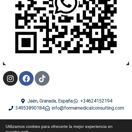
Jaén, Granada, España
+34624152194
34953890184
info@formamedicalconsulting.com
2024 ® Derechos reservados
Utilizamos cookies para ofrecerte la mejor experiencia en
nuestra web.