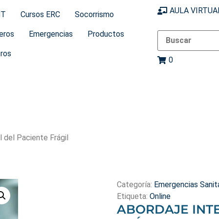
AULA VIRTUA
MT
Cursos ERC
Socorrismo
eros
Emergencias
Productos
ros
0
l del Paciente Frágil
Categoría:
Emergencias Sanita
Etiqueta:
Online
ABORDAJE INT