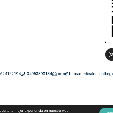
624152194
34953890184
info@formamedicalconsulting
recerte la mejor experiencia en nuestra web.
Ace