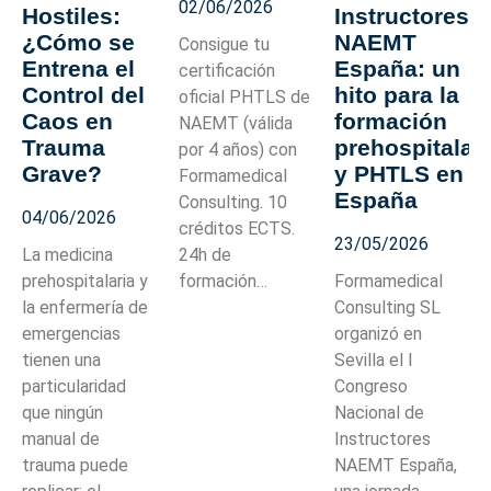
02/06/2026
Hostiles:
Instructores
¿Cómo se
NAEMT
Consigue tu
Entrena el
España: un
certificación
Control del
hito para la
oficial PHTLS de
Caos en
formación
NAEMT (válida
Trauma
prehospitalar
por 4 años) con
Grave?
y PHTLS en
Formamedical
España
Consulting. 10
04/06/2026
créditos ECTS.
23/05/2026
La medicina
24h de
prehospitalaria y
formación…
Formamedical
la enfermería de
Consulting SL
emergencias
organizó en
tienen una
Sevilla el I
particularidad
Congreso
que ningún
Nacional de
manual de
Instructores
trauma puede
NAEMT España,