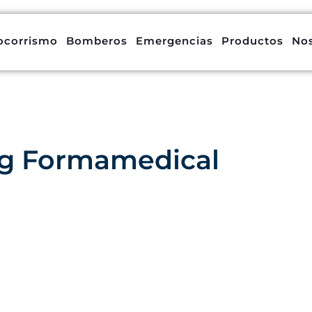
ocorrismo
Bomberos
Emergencias
Productos
No
g Formamedical
stros artículos más recientes