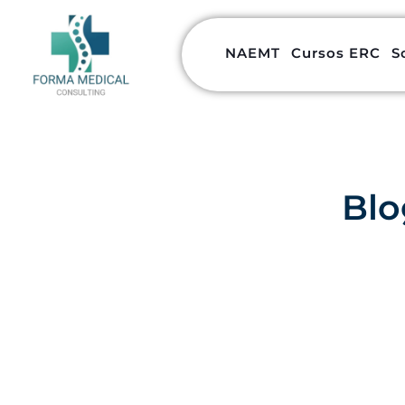
NAEMT
Cursos ERC
S
Blo
Conoce nue