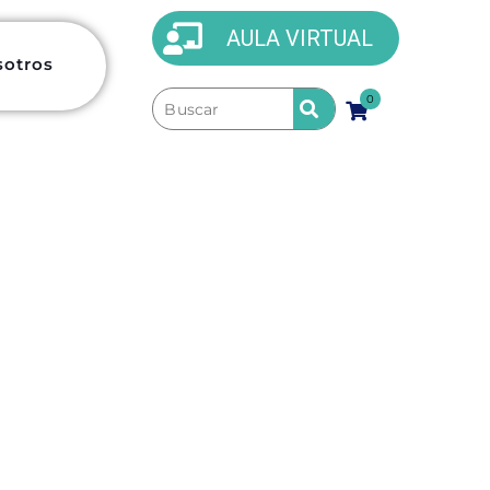
AULA VIRTUAL
sotros
0